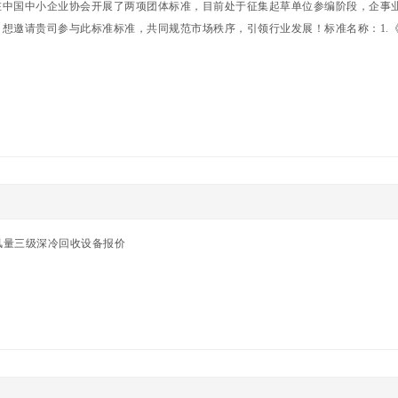
在中国中小企业协会开展了两项团体标准，目前处于征集起草单位参编阶段，企事
想邀请贵司参与此标准标准，共同规范市场秩序，引领行业发展！标准名称：1.《
风量三级深冷回收设备报价