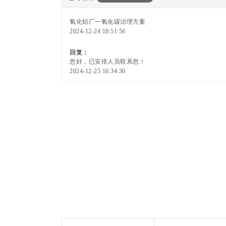
氧化铝厂一氧化碳治理方案
2024-12-24 18:51:56
回复：
您好，已安排人员联系您！
2024-12-25 16:34:30