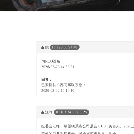
姚
IP:125.83.94.48
询RCO设备
2026-02-28 14:33:31
回复：
已安排技术部同事联系您！
2026-03-02 15:15:10
江峰
IP:183.241.151.125
组委会江峰，希望联系贵公司展会/CCUS负责人。2026
高效的商务对接机会，诚邀您前来参展、参会。