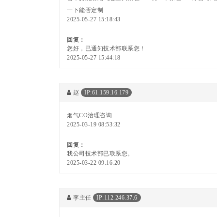
一下能否定制
2025-05-27 15:18:43
回复：
您好，已通知技术部联系您！
2025-05-27 15:44:18
赵
IP:61.159.16.179
烟气CO治理咨询
2025-03-19 08:53:32
回复：
我公司技术部已联系您。
2025-03-22 09:16:20
李主任
IP:112.246.37.6