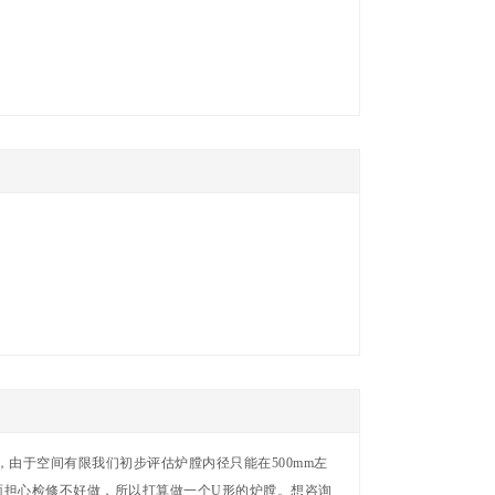
由于空间有限我们初步评估炉膛内径只能在500mm左
方面担心检修不好做，所以打算做一个U形的炉膛。想咨询