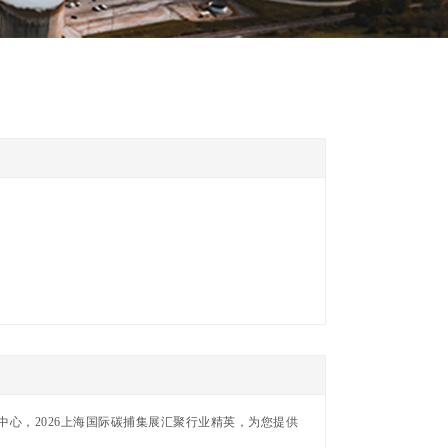
博览中心，2026上海国际碳捕集展汇聚行业精英，为您提供