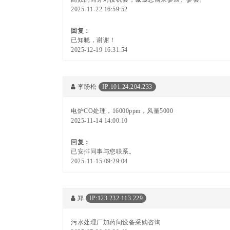
2025-11-22 16:59:52
回复：
已知晓，谢谢！
2025-12-19 16:31:54
李盼松
IP:101.24.204.233
电炉CO处理，16000ppm，风量5000
2025-11-14 14:00:10
回复：
已安排同事与您联系。
2025-11-15 09:29:04
郑
IP:123.232.113.229
污水处理厂加药间设备采购咨询