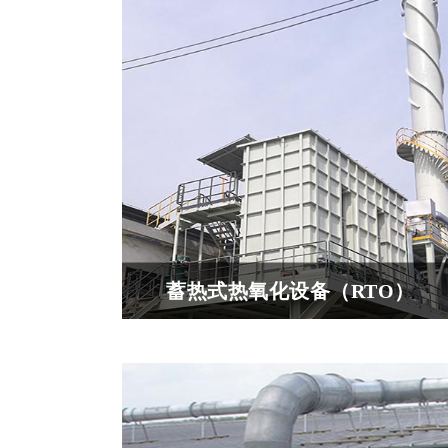
碳的温室气体，蓄热式催化氧化技术（RCO）
蓄热式热氧化设备（RTO）
把有机废气加热到760℃（具体需要看成分）
在燃烧室内被氧化分解成CO2和H2O。氧化产