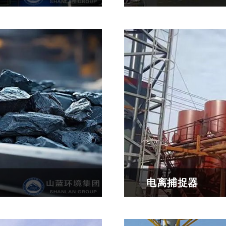
理燃烧时生成的二氧化
延续性炼油设备可以通
硫、半干法脱硫、电子束
炭黑和钢丝，将废旧塑
电离捕捉器
烷，是一种仅次于二氧化
电离捕捉器，又称离子