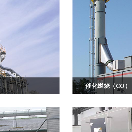
和蓄热式高温氧化技...
的微颗粒（如烟雾、尘
然...
催化燃烧（CO）
以上，使废气中的VOC
原理简介：在催化剂的
生的高温气体...
物在比较低的温度（280-3