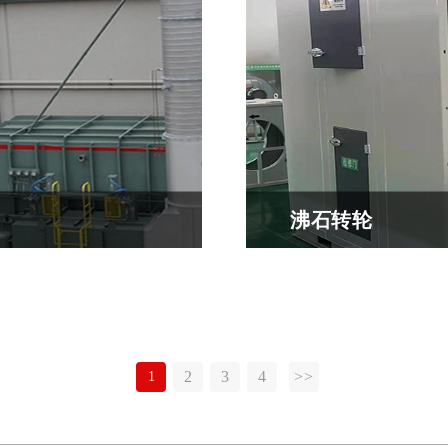
沸石转轮
用下，通过催化剂的活性
原理简介：沸石转轮被
0℃）下氧化分...
吸附区占整个转轮体积的1
2
3
4
>>
1